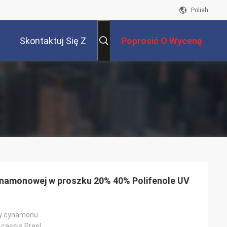
Polish
Skontaktuj Się Z
Poprosić O Wycenę
Nami
ynamonowej w proszku 20% 40% Polifenole UV
ry cynamonu
assia Presl