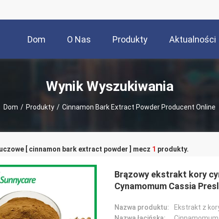
Dom
O Nas
Produkty
Aktualności
Wynik Wyszukiwania
Dom
/
Produkty
/
Cinnamon Bark Extract Powder Producent Online
luczowe [ cinnamon bark extract powder ] mecz
1
produkty.
Brązowy ekstrakt kory c
Cynamomum Cassia Presl
Nazwa produktu:
Ekstrakt z ko
Nazwa łacińska:
Cinnamomum c