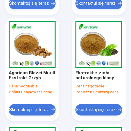
Skontaktuj się teraz
Skontaktuj się teraz
Agaricus Blazei Murill
Ekstrakt z zioła
Ekstrakt Grzyb
naturalnego klasy
Ekstrakt Proszek
spożywczej
Cena:
negotiable
Cena:
negotiable
Polizacharydy Beta
Polifenole herbaty
Pobierz najnowszą cenę
Pobierz najnowszą cenę
Glucan
EGCG Ekstrakt z
zielonej herbaty
Skontaktuj się teraz
Skontaktuj się teraz