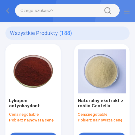
Wszystkie Produkty
(188)
Lykopen
Naturalny ekstrakt z
antyoksydant
roślin Centella
surowce
Asiatica w proszku
Cena:
negotiable
Cena:
negotiable
kosmetyczne
HPLC Gotu Kola w
Pobierz najnowszą cenę
Pobierz najnowszą cenę
naturalny ekstrakt
proszku
pomidorowy CAS
502-65-8