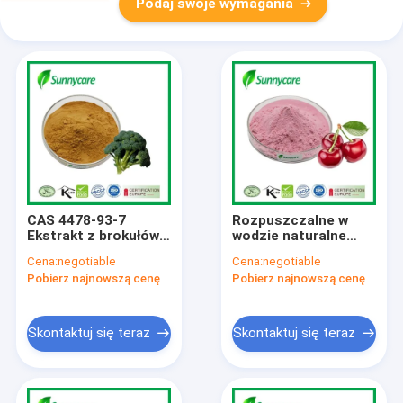
Podaj swoje wymagania
CAS 4478-93-7
Rozpuszczalne w
Ekstrakt z brokułów
wodzie naturalne
Sulforafan w proszku
dodatki do żywności
Cena:
negotiable
Cena:
negotiable
0,5% - 98%
VC 17% 25% Acerola
Pobierz najnowszą cenę
Pobierz najnowszą cenę
Cherry Extract
Powder
Skontaktuj się teraz
Skontaktuj się teraz