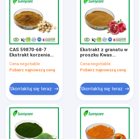
CAS 59870-68-7
Ekstrakt z granatu w
Ekstrakt korzenia
proszku Kwas
lukrecji w proszku
ellaginowy 20% 40%
Cena:
negotiable
Cena:
negotiable
Lukrecja
HPLC Proszek z
Pobierz najnowszą cenę
Pobierz najnowszą cenę
glicyrryzyczna
owoców granatu
flawony
Skontaktuj się teraz
Skontaktuj się teraz
Dom
Produkty
O nas