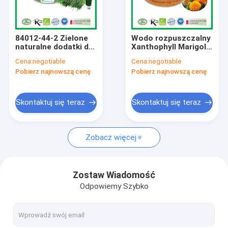
Wycieczka po fabryce
Kontrola jakości
84012-44-2 Zielone
Wodo rozpuszczalny
naturalne dodatki do
Xanthophyll Marigold
Skontaktuj się z nami
żywności Triticum
Flower Extract
Cena:
negotiable
Cena:
negotiable
aestivum Pszenica,
Zeaxanthin Lutein
Pobierz najnowszą cenę
Pobierz najnowszą cenę
soki trawy, proszek
Esters Powder
Aktualności
Poprosić o wycenę
Skontaktuj się teraz
Skontaktuj się teraz
Zobacz więcej
Ekstrakt roślinny w proszku
Naturalne dodatki do żywności
Zostaw Wiadomość
Odpowiemy Szybko
Surowce kosmetyczne
Składniki żywności zwierzęcej