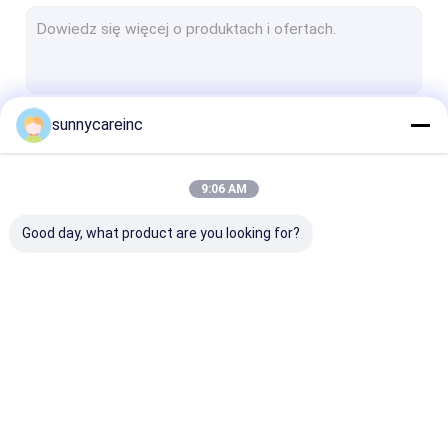
Zastosowane składniki
Suplementy oleju omega
Proszek suplementów diety
sunnycareinc
Kontyntynuj
Ekstrakt roślinny
9:06 AM
Nasze Kategorie
Good day, what product are you looking for?
Ekstrakt roślinny w
Naturalne dodatki do
Surowce
proszku
żywności
kosmetyczne