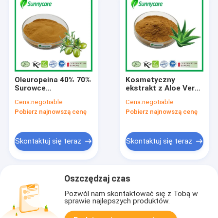
Oleuropeina 40% 70%
Kosmetyczny
Surowce
ekstrakt z Aloe Vera
kosmetyczne CAS
w proszku 100X 200X
Cena:
negotiable
Cena:
negotiable
32619-42-4 Proszek
Gel z Aloe Vera w
Pobierz najnowszą cenę
Pobierz najnowszą cenę
ekstrakt z liści
proszku suszonym w
oliwnych
zamrażalniku
Skontaktuj się teraz
Skontaktuj się teraz
Oszczędzaj czas
Pozwól nam skontaktować się z Tobą w
sprawie najlepszych produktów.